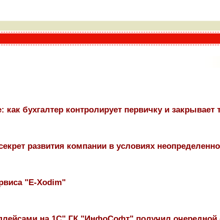
 как бухгалтер контролирует первичку и закрывает тр
секрет развития компании в условиях неопределеннос
ервиса "E-Xodim"
плейсами на 1С" ГК "ИнфоСофт" получил очередной